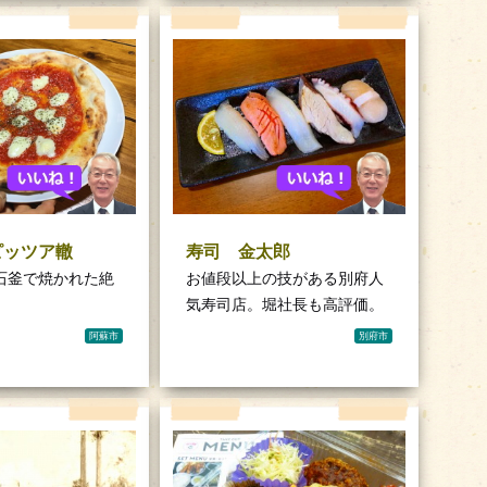
ピッツア轍
寿司 金太郎
石釜で焼かれた絶
お値段以上の技がある別府人
。
気寿司店。堀社長も高評価。
阿蘇市
別府市