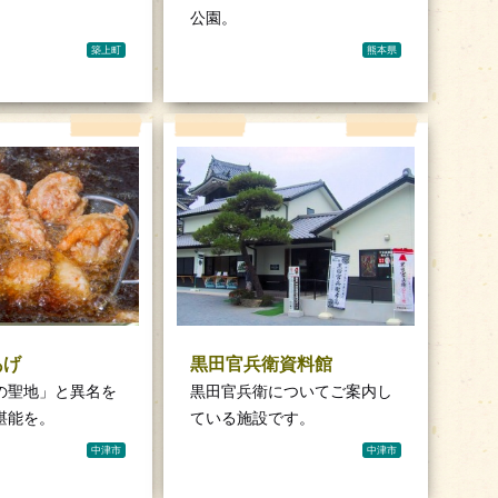
」
公園。
築上町
熊本県
あげ
黒田官兵衛資料館
の聖地」と異名を
黒田官兵衛についてご案内し
堪能を。
ている施設です。
中津市
中津市