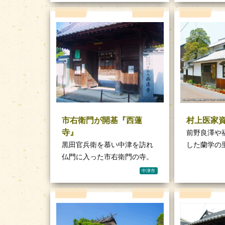
市右衛門が開基『西蓮
村上医家
寺』
前野良澤や
黒田官兵衛を慕い中津を訪れ
した蘭学の
仏門に入った市右衛門の寺。
中津市