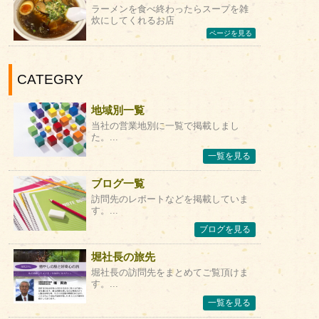
ラーメンを食べ終わったらスープを雑
炊にしてくれるお店
ページを見る
CATEGRY
地域別一覧
当社の営業地別に一覧で掲載しまし
た。...
一覧を見る
ブログ一覧
訪問先のレポートなどを掲載していま
す。...
ブログを見る
堀社長の旅先
堀社長の訪問先をまとめてご覧頂けま
す。...
一覧を見る