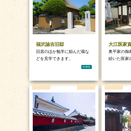
福沢諭吉旧邸
大江医家
旧居のほか勉学に励んだ蔵な
奥平家の御
どを見学できます。
続いた医家
中津市