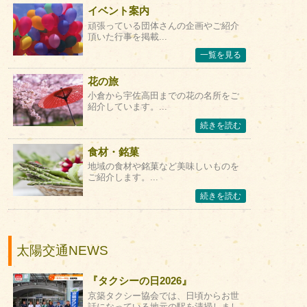
イベント案内
頑張っている団体さんの企画やご紹介
頂いた行事を掲載...
一覧を見る
花の旅
小倉から宇佐高田までの花の名所をご
紹介しています。...
続きを読む
食材・銘菓
地域の食材や銘菓など美味しいものを
ご紹介します。...
続きを読む
太陽交通NEWS
『タクシーの日2026』
京築タクシー協会では、日頃からお世
話になっている地元の駅を清掃しまし