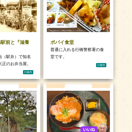
橋駅前と『滋養
ポパイ食堂
普通に入れる行橋警察署の食
当（駅弁）で知名
堂です。
大正のお弁当屋。
行橋市
行橋市