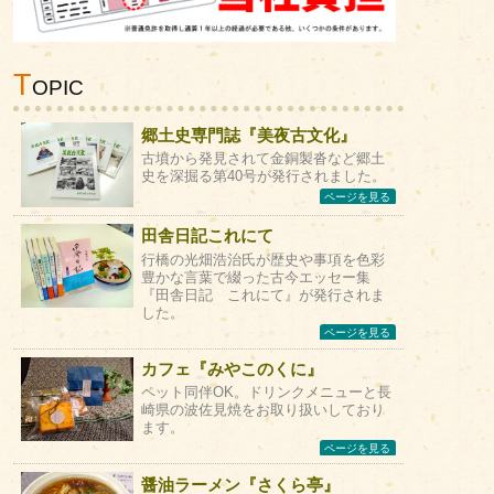
T
OPIC
郷土史専門誌『美夜古文化』
古墳から発見されて金銅製沓など郷土
史を深掘る第40号が発行されました。
ページを見る
田舎日記これにて
行橋の光畑浩治氏が歴史や事項を色彩
豊かな言葉で綴った古今エッセー集
『田舎日記 これにて』が発行されま
した。
ページを見る
カフェ『みやこのくに』
ペット同伴OK。ドリンクメニューと長
崎県の波佐見焼をお取り扱いしており
ます。
ページを見る
醤油ラーメン『さくら亭』