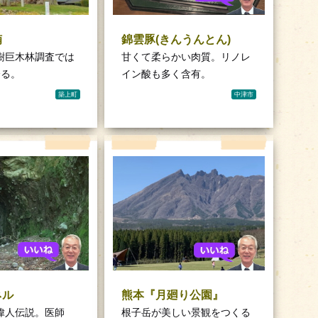
楠
錦雲豚(きんうんとん)
樹巨木林調査では
甘くて柔らかい肉質。リノレ
誇る。
イン酸も多く含有。
築上町
中津市
ネル
熊本『月廻り公園』
偉人伝説。医師
根子岳が美しい景観をつくる