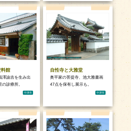
資料館
自性寺と大雅堂
福澤諭吉を生み出
奥平家の菩提寺、池大雅書画
里の診療所。
47点を保有し展示も。
中津市
中津市