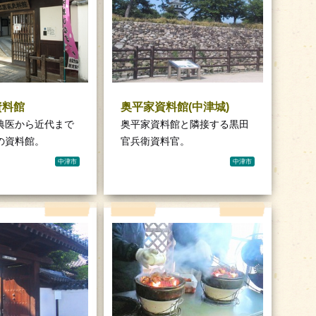
資料館
奥平家資料館(中津城)
典医から近代まで
奥平家資料館と隣接する黒田
の資料館。
官兵衛資料官。
中津市
中津市