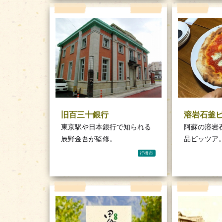
旧百三十銀行
溶岩石釜
東京駅や日本銀行で知られる
阿蘇の溶岩
辰野金吾が監修。
品ピッツア
行橋市