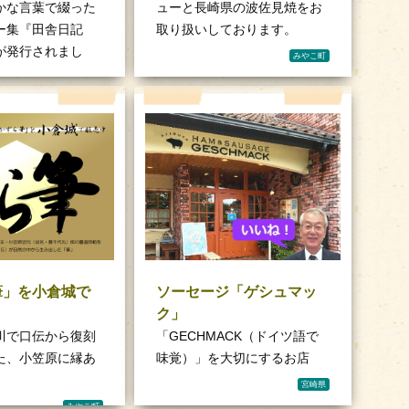
かな言葉で綴った
ューと長崎県の波佐見焼をお
ー集『田舎日記
取り扱いしております。
が発行されまし
みやこ町
京築
筆」を小倉城で
ソーセージ「ゲシュマッ
ク」
川で口伝から復刻
「GECHMACK（ドイツ語で
た、小笠原に縁あ
味覚）」を大切にするお店
宮崎県
みやこ町