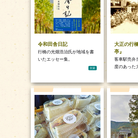
令和田舎日記
大正の行
亭』
行橋の光畑浩治氏が地域を書
いたエッセー集。
客車駅売弁
度のあった
京築