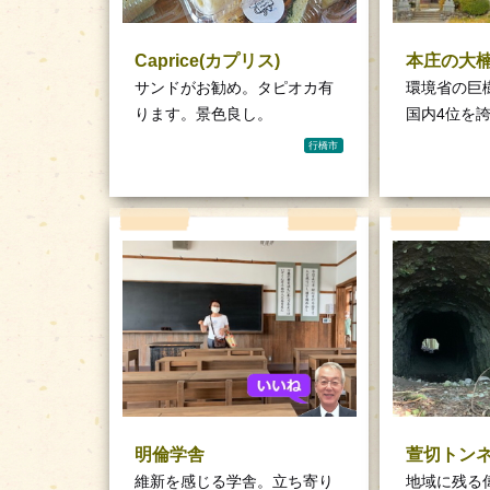
Caprice(カプリス)
本庄の大
サンドがお勧め。タピオカ有
環境省の巨
ります。景色良し。
国内4位を
行橋市
明倫学舎
萱切トン
維新を感じる学舎。立ち寄り
地域に残る