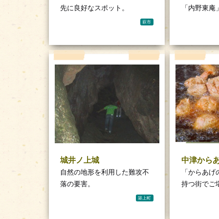
先に良好なスポット。
「内野東庵
萩市
城井ノ上城
中津から
自然の地形を利用した難攻不
「からあげ
落の要害。
持つ街でご
築上町