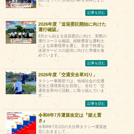
た。...
記事を読む
2026年度「送迎委託開始に向けた
運行確認」
8月から始まる送迎委託に向け、実際の
運行コースを確認。経験豊富な運転士
による添乗指導を通じ、安全で快適な
送迎サービスの提供に向けた準備を進
めています。...
記事を読む
2026年度「交通安全草刈り」
タクシー事業部では、地域社会の交通
安全と環境美化を目指し、全社で「交
通安全草刈り活動」に取り組んでいま
す。...
記事を読む
令和8年7月運賃改定は『据え置
き』
令和8年7月1日の大分県タクシー運賃改
定におきまして...