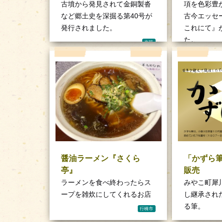
項を色彩豊
古墳から発見されて金銅製沓
古今エッセ
など郷土史を深掘る第40号が
これにて』
発行されました。
た。
京築
醤油ラーメン『さくら
「かずら
亭』
販売
ラーメンを食べ終わったらス
みやこ町犀
ープを雑炊にしてくれるお店
し継承され
る筆。
行橋市