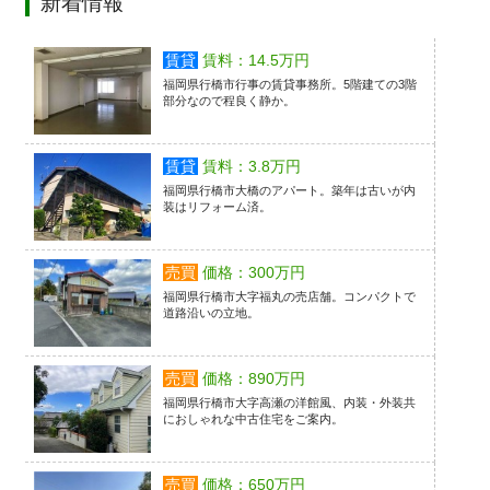
新着情報
賃貸
賃料：14.5万円
福岡県行橋市行事の賃貸事務所。5階建ての3階
部分なので程良く静か。
賃貸
賃料：3.8万円
福岡県行橋市大橋のアパート。築年は古いが内
装はリフォーム済。
売買
価格：300万円
福岡県行橋市大字福丸の売店舗。コンパクトで
道路沿いの立地。
売買
価格：890万円
福岡県行橋市大字高瀬の洋館風、内装・外装共
におしゃれな中古住宅をご案内。
売買
価格：650万円