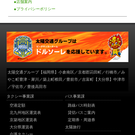
●店舗案内
●プライバシーポリシー
太陽交通グループ
【福岡県】小倉南区／京都郡苅田町／行橋市／み
やこ町豊津・犀川／築上町椎田／豊前市／吉富町【大分県】中津市
／宇佐市／豊後高田市
タクシー事業課
バス事業課
空港定額
路線バス時刻表
北九州地区運賃表
貸切バスご案内
京築地区運賃表
定期券・周遊券
大分県運賃表
太陽旅行
介護タクシー