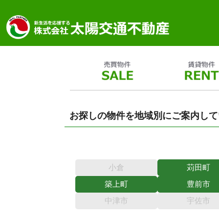
お探しの物件を地域別にご案内して
小倉
苅田町
築上町
豊前市
中津市
宇佐市