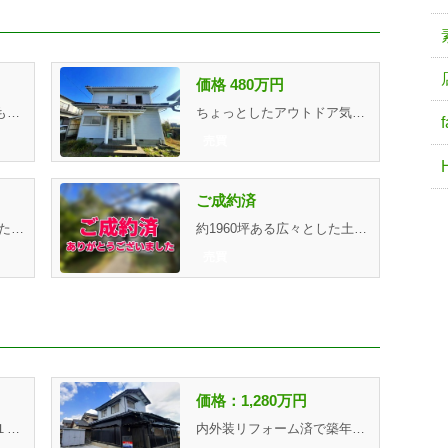
価格 480万円
家族みんなのワガママにも応える５ＤＫ。是非その目でお確かめ...
ちょっとしたアウトドア気分を演出するウッドデッキのある住戸...
売買
ご成約済
面積：542,92㎡/広々とした土地なので住居や駐車場にお庭や家庭...
約1960坪ある広々とした土地に、平成11年築と昭和52年築の建物...
売買
価格：1,280万円
小学校６００ｍ、中学校１８０ｍ、成長しても学校が近いので安...
内外装リフォーム済で築年数を感じさせません。家族というコミ...