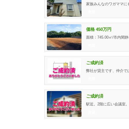
売買
価格 450万円
売買
ご成約済
売買
ご成約済
賃貸