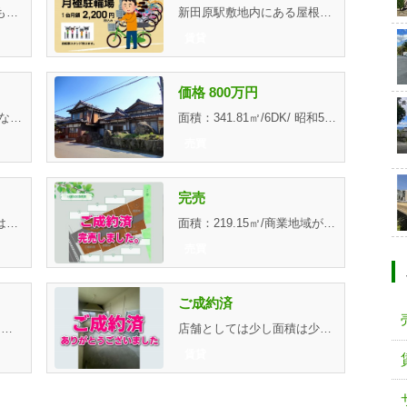
家族みんなのワガママにも応える5ＤＫ。ご案内いたしますのでお...
新田原駅敷地内にある屋根付きの駐輪場です。盗難防止チェーン...
賃貸
価格 800万円
面積：745.00㎡/市内閑静な地区の広い更地。自然を取り込んだ住...
面積：341.81㎡/6DK/ 昭和58年築のどっしりとした日本家屋。屋...
売買
完売
弊社が貸主です、仲介ではありません。店舗・事務所向けのリノ...
面積：219.15㎡/商業地域が近く、人口増加中のエリア。
売買
ご成約済
駅近。2階に広い会議室。管理費用等なしの当社おすすめ物件。
店舗としては少し面積は少ないですが、駅前の立地で繁華街なの...
賃貸