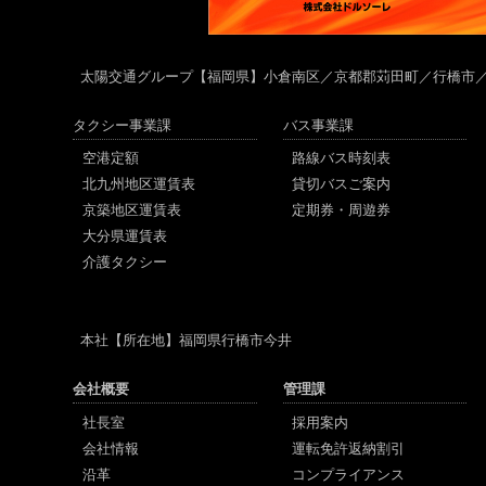
太陽交通グループ
【福岡県】小倉南区／京都郡苅田町／行橋市
タクシー事業課
バス事業課
空港定額
路線バス時刻表
北九州地区運賃表
貸切バスご案内
京築地区運賃表
定期券・周遊券
大分県運賃表
介護タクシー
本社
【所在地】福岡県行橋市今井
会社概要
管理課
社長室
採用案内
会社情報
運転免許返納割引
沿革
コンプライアンス