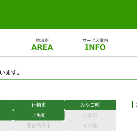
います。
行橋市
みやこ町
上毛町
吉富町
豊後高田市
その他