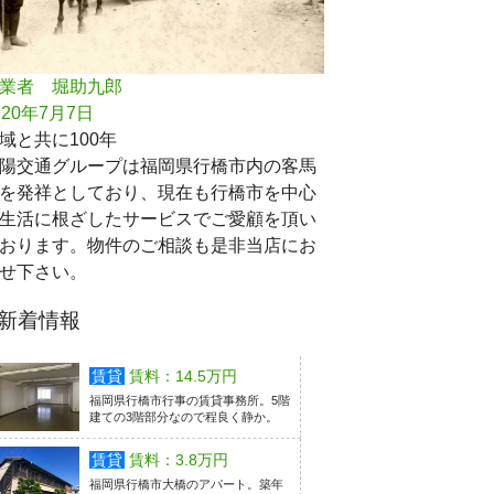
業者 堀助九郎
920年7月7日
域と共に100年
陽交通グループは福岡県行橋市内の客馬
を発祥としており、現在も行橋市を中心
生活に根ざしたサービスでご愛顧を頂い
おります。物件のご相談も是非当店にお
せ下さい。
新着情報
賃貸
賃料：14.5万円
福岡県行橋市行事の賃貸事務所。5階
建ての3階部分なので程良く静か。
賃貸
賃料：3.8万円
福岡県行橋市大橋のアパート。築年