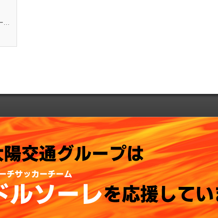
静かな地域の２階建アパート。1階の３DKで駐車場有り。若い世帯...