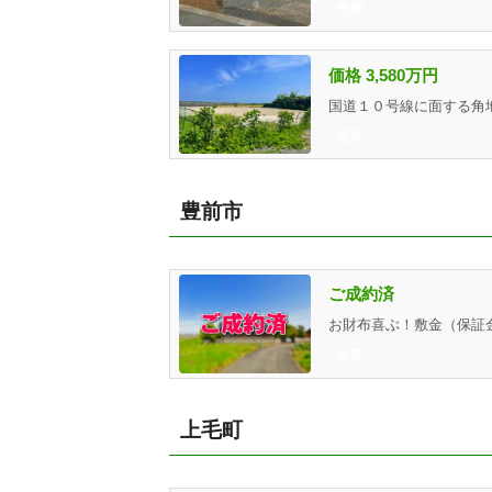
売買
価格 3,580万円
売買
豊前市
ご成約済
賃貸
上毛町