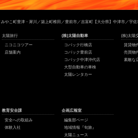
／みやこ町豊津・犀川／築上町椎田／豊前市／吉富町【大分県】中津市／宇佐
太陽旅行
(株)太陽自動車
(株)太
ニコニコツアー
コバック行橋店
賃貸物
店舗案内
コバック豊前店
売買物
コバック中津沖代店
素敵な
大型自動車の車検
太陽レンタカー
教育安全課
企画広報室
安全への取組み
編集部ページ
体験入社
地域情報『旬旅』
太陽ニュース