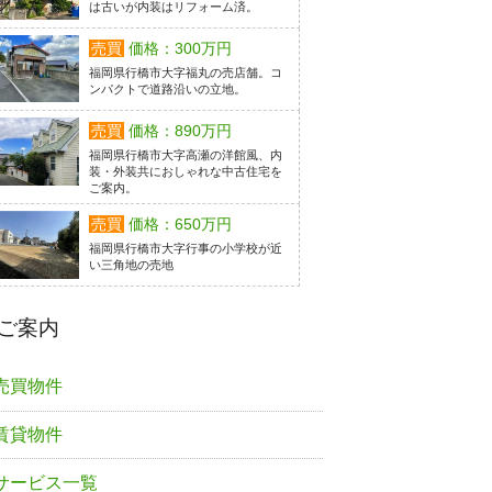
は古いが内装はリフォーム済。
売買
価格：300万円
福岡県行橋市大字福丸の売店舗。コ
ンパクトで道路沿いの立地。
売買
価格：890万円
福岡県行橋市大字高瀬の洋館風、内
装・外装共におしゃれな中古住宅を
ご案内。
売買
価格：650万円
福岡県行橋市大字行事の小学校が近
い三角地の売地
ご案内
売買物件
賃貸物件
サービス一覧