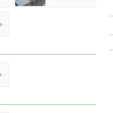
売買
国道１０号線に面する角地♪視認性と集客率は良好です
お財布喜ぶ！敷金（保証金）０円。お探しの方には嬉しいペット...