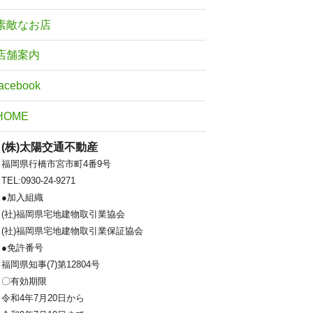
素敵なお店
店舗案内
facebook
HOME
(株)太陽交通不動産
福岡県行橋市宮市町4番9号
TEL:0930-24-9271
●加入組織
(社)福岡県宅地建物取引業協会
(社)福岡県宅地建物取引業保証協会
●免許番号
福岡県知事(7)第12804号
〇有効期限
令和4年7月20日から