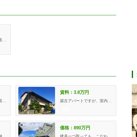
国道１０号線、北九州空港ＩＣが近く利便性の高い地域です。。
賃料：3.8万円
表通りですが３Ｆで落ち着いた空間なので、教室やサロンなどに...
築古アパートですが、室内はリフォーム済みで明るいお部屋へと...
売買
価格：890万円
県道沿いに面する空き店舗です。お気軽にご連絡ください。
建具一つ取っても、こだわりを感じる物件♪洋風な雰囲気が好みの...