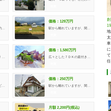
売買
創
価格：129万円
1
行橋市北小学校まで徒歩約４分（約３００ｍ）で綺麗な三角地で...
駅から離れていますが、閑静な住宅街で静かに暮らしたい新婚さ...
地
売買
太
車
に
価格：1,580万円
て
行橋駅通りに面する立地！視認性と集客率は良好です。
広々とした７ＤＫの庭付き物件で、古民家カフェや２世帯住宅と...
任
売買
価格：250万円
近くに行橋市役所、コンビニ、有名ラーメン店があります。家賃...
駅から離れていますが、閑静な住宅街で静かに暮らしたい新婚さ...
売買
月額 2,200円(税込)