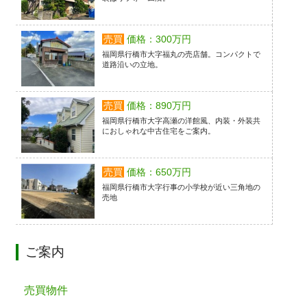
売買
価格：300万円
福岡県行橋市大字福丸の売店舗。コンパクトで
道路沿いの立地。
売買
価格：890万円
福岡県行橋市大字高瀬の洋館風、内装・外装共
におしゃれな中古住宅をご案内。
売買
価格：650万円
福岡県行橋市大字行事の小学校が近い三角地の
売地
ご案内
売買物件