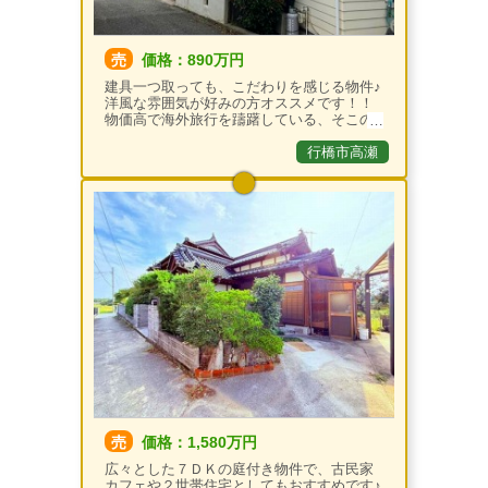
売
価格：890万円
建具一つ取っても、こだわりを感じる物件♪
洋風な雰囲気が好みの方オススメです！！
物価高で海外旅行を躊躇している、そこの
あなた。もう海外に行かなくても、お家で
旅行気分に☆
行橋市高瀬
売
価格：1,580万円
広々とした７ＤＫの庭付き物件で、古民家
カフェや２世帯住宅としてもおすすめです♪