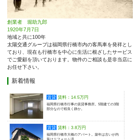
創業者 堀助九郎
1920年7月7日
地域と共に100年
太陽交通グループは福岡県行橋市内の客馬車を発祥とし
ており、現在も行橋市を中心に生活に根ざしたサービス
でご愛顧を頂いております。物件のご相談も是非当店に
お任せ下さい。
新着情報
賃貸
賃料：14.5万円
福岡県行橋市行事の賃貸事務所。5階建ての3階
部分なので程良く静か。
賃貸
賃料：3.8万円
福岡県行橋市大橋のアパート。築年は古いが内
装はリフォーム済。