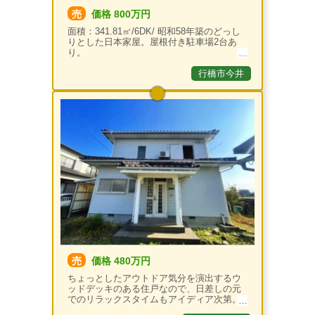
売
価格 800万円
面積：341.81㎡/6DK/ 昭和58年築のどっし
りとした日本家屋。屋根付き駐車場2台あ
り。
行橋市今井
売
価格 480万円
ちょっとしたアウトドア気分を演出するウ
ッドデッキのある住戸なので、日差しの元
でのリラックスタイムもアイディア次第。