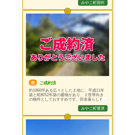
みやこ町国作
売
ご成約済
約1960坪ある広々とした土地に、平成11年
築と昭和52年築の建物があり、２世帯向き
の物件としておすすめです。田舎暮らしを
したい方、農業をしたい方におすすめの物
件です♪
みやこ町豊津