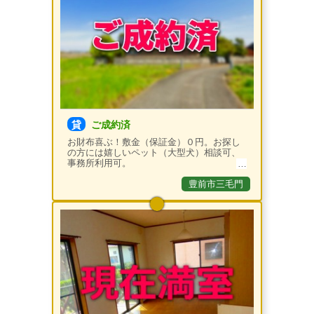
貸
ご成約済
お財布喜ぶ！敷金（保証金）０円。お探し
の方には嬉しいペット（大型犬）相談可、
事務所利用可。
豊前市三毛門