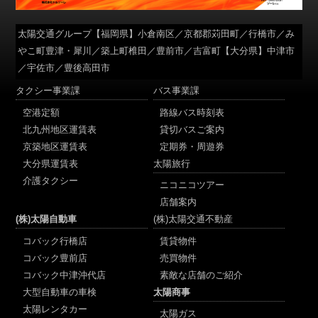
太陽交通グループ
【福岡県】小倉南区／京都郡苅田町／行橋市／み
やこ町豊津・犀川／築上町椎田／豊前市／吉富町【大分県】中津市
／宇佐市／豊後高田市
タクシー事業課
バス事業課
空港定額
路線バス時刻表
北九州地区運賃表
貸切バスご案内
京築地区運賃表
定期券・周遊券
大分県運賃表
太陽旅行
介護タクシー
ニコニコツアー
店舗案内
(株)太陽自動車
(株)太陽交通不動産
コバック行橋店
賃貸物件
コバック豊前店
売買物件
コバック中津沖代店
素敵な店舗のご紹介
大型自動車の車検
太陽商事
太陽レンタカー
太陽ガス