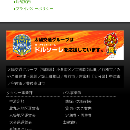
●店舗案内
●プライバシーポリシー
太陽交通グループ
【福岡県】小倉南区／京都郡苅田町／行橋市／み
やこ町豊津・犀川／築上町椎田／豊前市／吉富町【大分県】中津市
／宇佐市／豊後高田市
タクシー事業課
バス事業課
空港定額
路線バス時刻表
北九州地区運賃表
貸切バスご案内
京築地区運賃表
定期券・周遊券
大分県運賃表
太陽旅行
介護タクシー