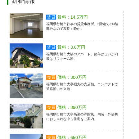
新着情報
賃貸
賃料：14.5万円
福岡県行橋市行事の賃貸事務所。5階建ての3階
部分なので程良く静か。
賃貸
賃料：3.8万円
福岡県行橋市大橋のアパート。築年は古いが内
装はリフォーム済。
売買
価格：300万円
福岡県行橋市大字福丸の売店舗。コンパクトで
道路沿いの立地。
売買
価格：890万円
福岡県行橋市大字高瀬の洋館風、内装・外装共
におしゃれな中古住宅をご案内。
売買
価格：650万円