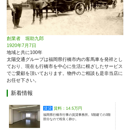
創業者 堀助九郎
1920年7月7日
地域と共に100年
太陽交通グループは福岡県行橋市内の客馬車を発祥とし
ており、現在も行橋市を中心に生活に根ざしたサービス
でご愛顧を頂いております。物件のご相談も是非当店に
お任せ下さい。
新着情報
賃貸
賃料：14.5万円
福岡県行橋市行事の賃貸事務所。5階建ての3階
部分なので程良く静か。