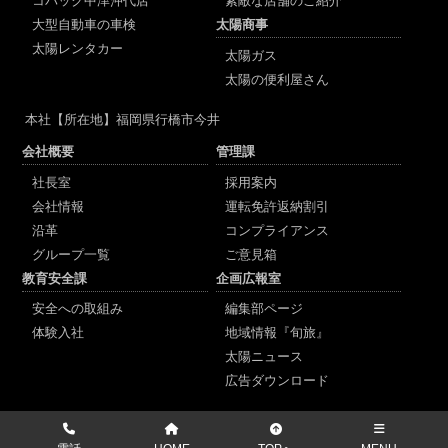
コバック中津沖代店
素敵な店舗のご紹介
大型自動車の車検
太陽商事
太陽レンタカー
太陽ガス
太陽の便利屋さん
本社
【所在地】福岡県行橋市今井
会社概要
管理課
社長室
採用案内
会社情報
運転免許返納割引
沿革
コンプライアンス
グループ一覧
ご意見箱
教育安全課
企画広報室
安全への取組み
編集部ページ
体験入社
地域情報『旬旅』
太陽ニュース
広告ダウンロード
Copyright(C) 2009-2026
Taiyo-koutu Co.Ltd. All Rights Reserved.