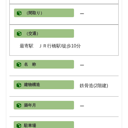
（間取り）
ー
（交通）
最寄駅 ＪＲ行橋駅/徒歩10分
名 称
ー
建物構造
鉄骨造(2階建)
築年月
ー
駐車場