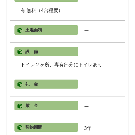
有 無料（4台程度）
土地面積
ー
設 備
トイレ２ヶ所、専有部分にトイレあり
礼 金
ー
敷 金
ー
契約期間
3年