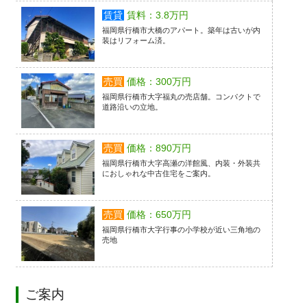
賃貸
賃料：3.8万円
福岡県行橋市大橋のアパート。築年は古いが内
装はリフォーム済。
売買
価格：300万円
福岡県行橋市大字福丸の売店舗。コンパクトで
道路沿いの立地。
売買
価格：890万円
福岡県行橋市大字高瀬の洋館風、内装・外装共
におしゃれな中古住宅をご案内。
売買
価格：650万円
福岡県行橋市大字行事の小学校が近い三角地の
売地
ご案内