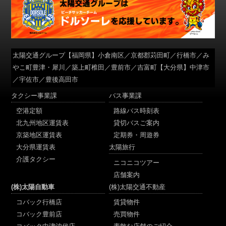
太陽交通グループ
【福岡県】小倉南区／京都郡苅田町／行橋市／み
やこ町豊津・犀川／築上町椎田／豊前市／吉富町【大分県】中津市
／宇佐市／豊後高田市
タクシー事業課
バス事業課
空港定額
路線バス時刻表
北九州地区運賃表
貸切バスご案内
京築地区運賃表
定期券・周遊券
大分県運賃表
太陽旅行
介護タクシー
ニコニコツアー
店舗案内
(株)太陽自動車
(株)太陽交通不動産
コバック行橋店
賃貸物件
コバック豊前店
売買物件