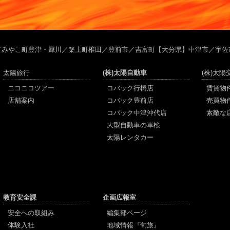
／みやこ町豊津・犀川／築上町椎田／豊前市／吉富町【大分県】中津市／宇佐
太陽旅行
(株)太陽自動車
(株)太
ニコニコツアー
コバック行橋店
賃貸物
店舗案内
コバック豊前店
売買物
コバック中津沖代店
素敵な
大型自動車の車検
太陽レンタカー
教育安全課
企画広報室
安全への取組み
編集部ページ
体験入社
地域情報『旬旅』