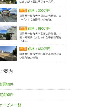
は古いが内装はリフォーム済。
売買
価格：300万円
福岡県行橋市大字福丸の売店舗。コ
ンパクトで道路沿いの立地。
売買
価格：890万円
福岡県行橋市大字高瀬の洋館風、内
装・外装共におしゃれな中古住宅を
ご案内。
売買
価格：650万円
福岡県行橋市大字行事の小学校が近
い三角地の売地
ご案内
売買物件
賃貸物件
サービス一覧