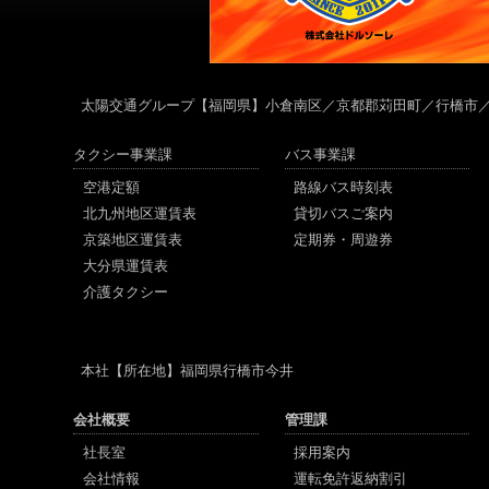
太陽交通グループ
【福岡県】小倉南区／京都郡苅田町／行橋市
タクシー事業課
バス事業課
空港定額
路線バス時刻表
北九州地区運賃表
貸切バスご案内
京築地区運賃表
定期券・周遊券
大分県運賃表
介護タクシー
本社
【所在地】福岡県行橋市今井
会社概要
管理課
社長室
採用案内
会社情報
運転免許返納割引