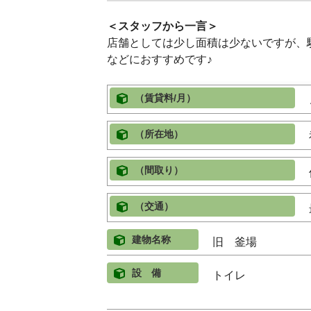
＜スタッフから一言＞
店舗としては少し面積は少ないですが、
などにおすすめです♪
（賃貸料/月）
（所在地）
（間取り）
（交通）
建物名称
旧 釜場
設 備
トイレ