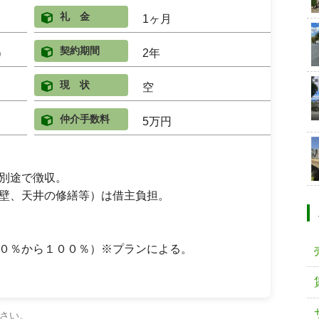
礼 金
1ヶ月
契約期間
）
2年
現 状
空
仲介手数料
5万円
別途で徴収。
壁、天井の修繕等）は借主負担。
０％から１００％）※プランによる。
さい。