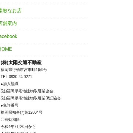
素敵なお店
店舗案内
facebook
HOME
(株)太陽交通不動産
福岡県行橋市宮市町4番9号
TEL:0930-24-9271
●加入組織
(社)福岡県宅地建物取引業協会
(社)福岡県宅地建物取引業保証協会
●免許番号
福岡県知事(7)第12804号
〇有効期限
令和4年7月20日から