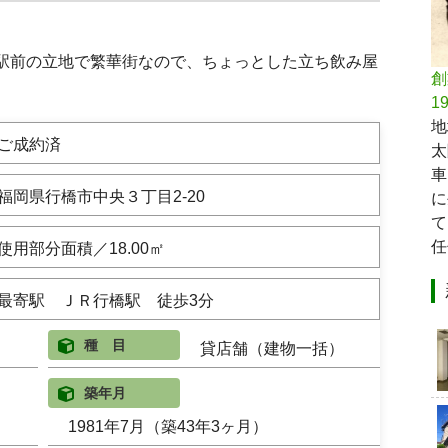
駅前の立地で繁華街なので、ちょっとした立ち飲み屋
創
1
地
ご成約済
太
車
福岡県行橋市中央３丁目2-20
に
て
任
使用部分面積／18.00㎡
最寄駅 ＪＲ行橋駅 徒歩3分
種 目
貸店舗（建物一括）
築年月
1981年7月（築43年3ヶ月）