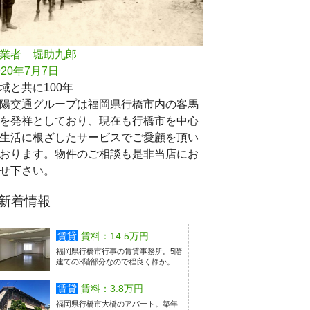
業者 堀助九郎
920年7月7日
域と共に100年
陽交通グループは福岡県行橋市内の客馬
を発祥としており、現在も行橋市を中心
生活に根ざしたサービスでご愛顧を頂い
おります。物件のご相談も是非当店にお
せ下さい。
新着情報
賃貸
賃料：14.5万円
福岡県行橋市行事の賃貸事務所。5階
建ての3階部分なので程良く静か。
賃貸
賃料：3.8万円
福岡県行橋市大橋のアパート。築年