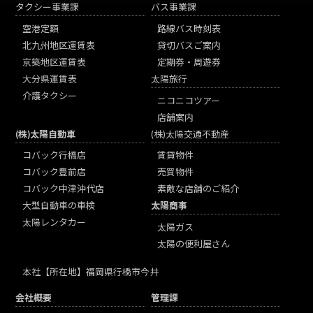
タクシー事業課
バス事業課
空港定額
路線バス時刻表
北九州地区運賃表
貸切バスご案内
京築地区運賃表
定期券・周遊券
大分県運賃表
太陽旅行
介護タクシー
ニコニコツアー
店舗案内
(株)太陽自動車
(株)太陽交通不動産
コバック行橋店
賃貸物件
コバック豊前店
売買物件
コバック中津沖代店
素敵な店舗のご紹介
大型自動車の車検
太陽商事
太陽レンタカー
太陽ガス
太陽の便利屋さん
本社
【所在地】福岡県行橋市今井
会社概要
管理課