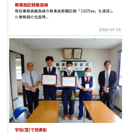
無事故記録最高峰
現役乗務員最高峰の無事故距離記録「120万㎞」を達成し
た乗務員の社長特…
2026-07-14
宇佐(営)で班表彰