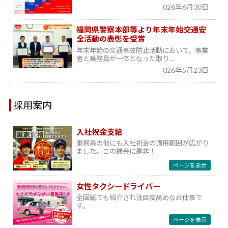
026年6月30日
福岡県警察本部等より年末年始交通安
全活動の表彰を受賞
年末年始の交通事故防止活動において、事業
者と乗務員が一体となった取り…
026年5月23日
採用案内
入社祝金支給
乗務員の他にも入社祝金の適用範囲が広がり
ました。この機会に是非！
ページを表示
女性タクシードライバー
全国紙でも紹介され注目度高めなお仕事で
す。
ページを表示