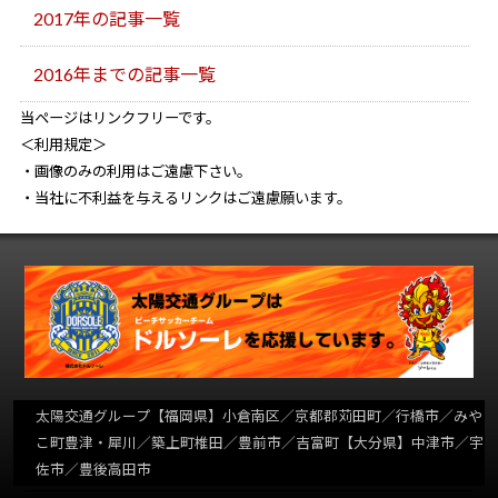
2017年の記事一覧
2016年までの記事一覧
当ページはリンクフリーです。
＜利用規定＞
・画像のみの利用はご遠慮下さい。
・当社に不利益を与えるリンクはご遠慮願います。
太陽交通グループ
【福岡県】小倉南区／京都郡苅田町／行橋市／みや
こ町豊津・犀川／築上町椎田／豊前市／吉富町【大分県】中津市／宇
佐市／豊後高田市