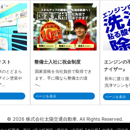
ィスト
整備士入社に祝金制度
エンジンの
ナイザー』
車のとどまら
国家資格を当社負担で取得でき
ザイン塗装や
ます。手に職なら整備士の道
長年に渡り溜
ア…
へ。
洗浄マシンを
ページを表示
ページを表示
© 2026 株式会社太陽交通自動車. All Rights Reserved.