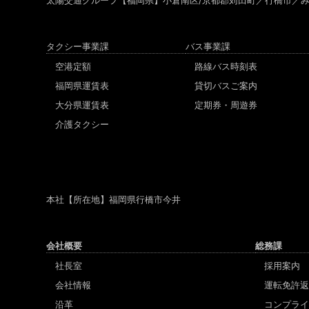
太陽交通グループ
【福岡県】小倉南区/京都郡苅田町／行橋市／
タクシー事業課
バス事業課
空港定額
路線バス時刻表
福岡県運賃表
貸切バスご案内
大分県運賃表
定期券・周遊券
介護タクシー
本社
【所在地】福岡県行橋市今井
会社概要
総務課
社長室
採用案内
会社情報
運転免許返
沿革
コンプライ