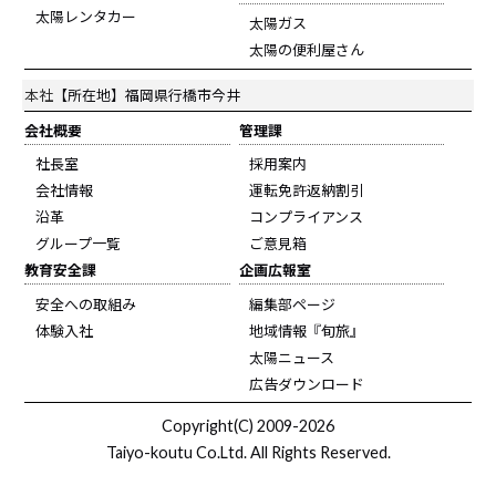
太陽レンタカー
太陽ガス
太陽の便利屋さん
本社
【所在地】福岡県行橋市今井
会社概要
管理課
社長室
採用案内
会社情報
運転免許返納割引
沿革
コンプライアンス
グループ一覧
ご意見箱
教育安全課
企画広報室
安全への取組み
編集部ページ
体験入社
地域情報『旬旅』
太陽ニュース
広告ダウンロード
Copyright(C) 2009-2026
Taiyo-koutu Co.Ltd. All Rights Reserved.