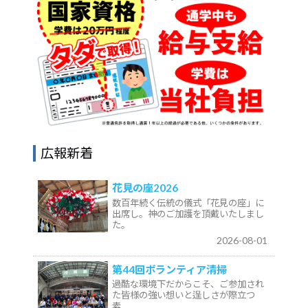
広報新着
花見の座2026
数百年続く伝統の儀式「花見の座」に
出席し。神のご加護を頂戴いたしまし
た。
2026-08-01
第44回ボランティア清掃
過酷な環境下だからこそ、ご参加され
た皆様の強い想いと逞しさが際立つ
素…