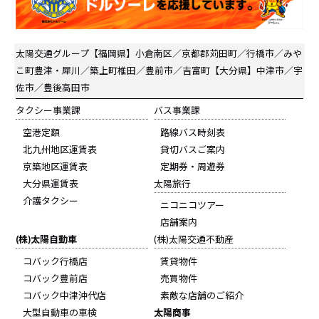
太陽交通グループ
【福岡県】小倉南区／京都郡苅田町／行橋市／みや
こ町豊津・犀川／築上町椎田／豊前市／吉富町【大分県】中津市／宇
佐市／豊後高田市
タクシー事業課
バス事業課
空港定額
路線バス時刻表
北九州地区運賃表
貸切バスご案内
京築地区運賃表
定期券・周遊券
大分県運賃表
太陽旅行
介護タクシー
ニコニコツアー
店舗案内
(株)太陽自動車
(株)太陽交通不動産
コバック行橋店
賃貸物件
コバック豊前店
売買物件
コバック中津沖代店
素敵な店舗のご紹介
大型自動車の車検
太陽商事