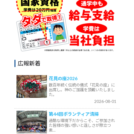
広報新着
花見の座2026
数百年続く伝統の儀式「花見の座」に
出席し。神のご加護を頂戴いたしまし
た。
2026-08-01
第44回ボランティア清掃
過酷な環境下だからこそ、ご参加され
た皆様の強い想いと逞しさが際立つ
素…