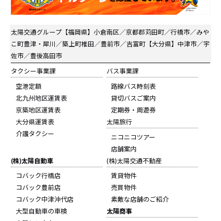
太陽交通グループ
【福岡県】小倉南区／京都郡苅田町／行橋市／みや
こ町豊津・犀川／築上町椎田／豊前市／吉富町【大分県】中津市／宇
佐市／豊後高田市
タクシー事業課
バス事業課
空港定額
路線バス時刻表
北九州地区運賃表
貸切バスご案内
京築地区運賃表
定期券・周遊券
大分県運賃表
太陽旅行
介護タクシー
ニコニコツアー
店舗案内
(株)太陽自動車
(株)太陽交通不動産
コバック行橋店
賃貸物件
コバック豊前店
売買物件
コバック中津沖代店
素敵な店舗のご紹介
大型自動車の車検
太陽商事