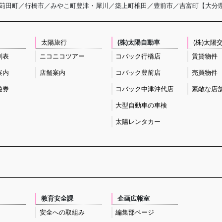
苅田町／行橋市／みやこ町豊津・犀川／築上町椎田／豊前市／吉富町【大分
太陽旅行
(株)太陽自動車
(株)太陽
刻表
ニコニコツアー
コバック行橋店
賃貸物件
案内
店舗案内
コバック豊前店
売買物件
遊券
コバック中津沖代店
素敵な店
大型自動車の車検
太陽レンタカー
教育安全課
企画広報室
安全への取組み
編集部ページ