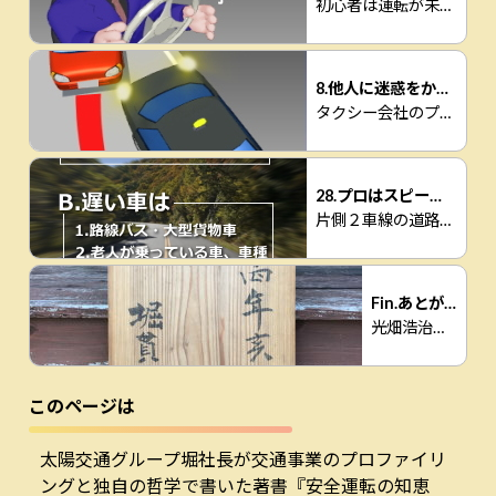
初心者は運転が未熟で、なぜベテランが上手なのでしょうか。
8.他人に迷惑をかけない運転
タクシー会社のプロの運転手でもこんな事がよくあります。
28.プロはスピードを...
片側２車線の道路の場合に「先を見る」能力の差が出る。
Fin.あとがき
光畑浩治先生のエッセー。
このページは
太陽交通グループ堀社長が交通事業のプロファイリ
ングと独自の哲学で書いた著書『安全運転の知恵