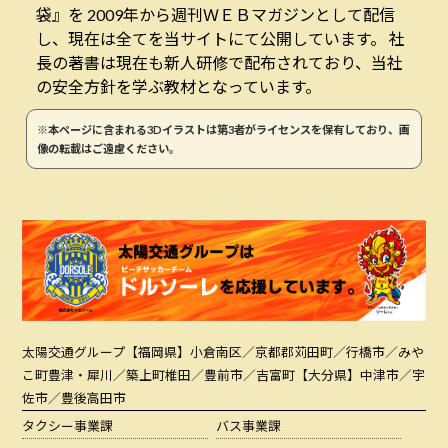
袋』を 2009年から週刊ＷＥＢマガジンとして配信
し、現在は全てを当サイトにて公開しています。 社
長の著書は現在も新人研修で配布されており、当社
の安全方針を学ぶ教材となっています。
※本ページに含まれる3Dイラストは第3者がライセンスを保有しており、画
像の転載はご遠慮ください。
太陽交通グループ
【福岡県】小倉南区／京都郡苅田町／行橋市／みや
こ町豊津・犀川／築上町椎田／豊前市／吉富町【大分県】中津市／宇
佐市／豊後高田市
タクシー事業課
バス事業課