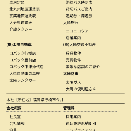
空港定額
路線バス時刻表
北九州地区運賃表
貸切バスご案内
京築地区運賃表
定期券・周遊券
大分県運賃表
太陽旅行
介護タクシー
ニコニコツアー
店舗案内
(株)太陽自動車
(株)太陽交通不動産
コバック行橋店
賃貸物件
コバック豊前店
売買物件
コバック中津沖代店
素敵な店舗のご紹介
大型自動車の車検
太陽商事
太陽レンタカー
太陽ガス
太陽の便利屋さん
本社
【所在地】福岡県行橋市今井
会社概要
管理課
社長室
採用案内
会社情報
運転免許返納割引
沿革
コンプライアンス