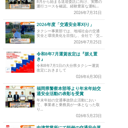
8月から始まる送迎委託に向け、実際の
運行コースを確認。経験豊富な運転…
2026年7月31日
2026年度「交通安全草刈り」
タクシー事業部では、地域社会の交通
安全と環境美化を目指し、全社で「交…
2026年7月25日
令和8年7月運賃改定は『据え置
き』
令和8年7月1日の大分県タクシー運賃
改定におきまして
026年6月30日
福岡県警察本部等より年末年始交
通安全活動の表彰を受賞
年末年始の交通事故防止活動におい
て、事業者と乗務員が一体となった取
り…
026年5月23日
中津営業所にて恒例の交通安全草