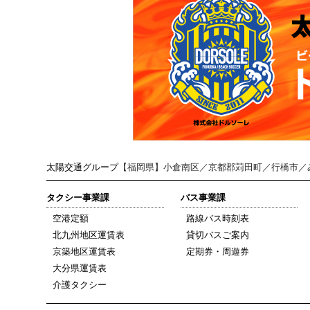
太陽交通グループ
【福岡県】小倉南区／京都郡苅田町／行橋市／
タクシー事業課
バス事業課
空港定額
路線バス時刻表
北九州地区運賃表
貸切バスご案内
京築地区運賃表
定期券・周遊券
大分県運賃表
介護タクシー