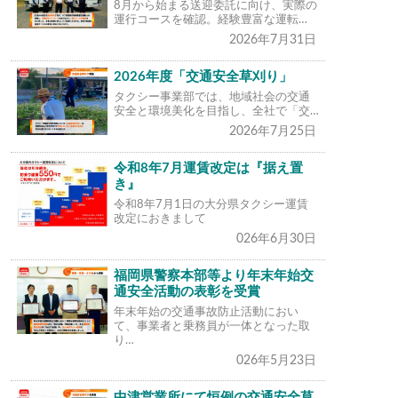
8月から始まる送迎委託に向け、実際の
運行コースを確認。経験豊富な運転…
2026年7月31日
2026年度「交通安全草刈り」
タクシー事業部では、地域社会の交通
安全と環境美化を目指し、全社で「交…
2026年7月25日
令和8年7月運賃改定は『据え置
き』
令和8年7月1日の大分県タクシー運賃
改定におきまして
026年6月30日
福岡県警察本部等より年末年始交
通安全活動の表彰を受賞
年末年始の交通事故防止活動におい
て、事業者と乗務員が一体となった取
り…
026年5月23日
中津営業所にて恒例の交通安全草