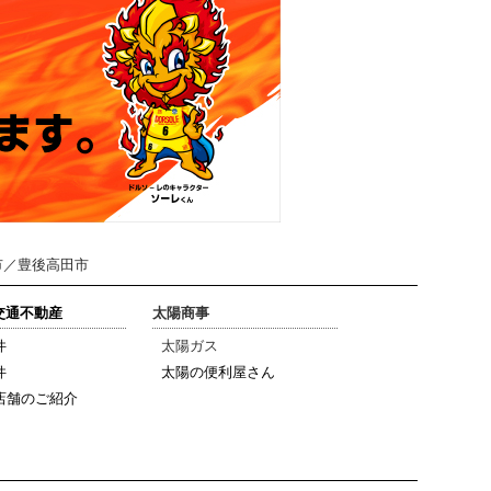
市／豊後高田市
陽交通不動産
太陽商事
件
太陽ガス
件
太陽の便利屋さん
店舗のご紹介