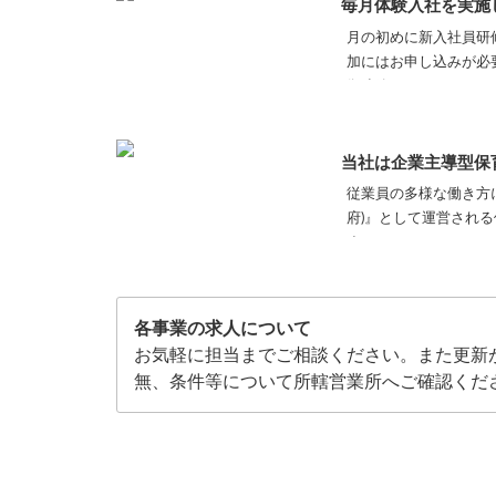
毎月体験入社を実施
月の初めに新入社員研
加にはお申し込みが必
御連絡ください。
当社は企業主導型保
従業員の多様な働き方
府)』として運営され
す。
●学校法人戸早学園『
各事業の求人について
お気軽に担当までご相談ください。また更新
無、条件等について所轄営業所へご確認くだ