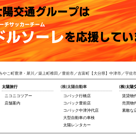
みやこ町豊津・犀川／築上町椎田／豊前市／吉富町【大分県】中津市／宇佐
太陽旅行
(株)太陽自動車
(株)太
ニコニコツアー
コバック行橋店
賃貸物
店舗案内
コバック豊前店
売買物
コバック中津沖代店
素敵な
大型自動車の車検
太陽レンタカー