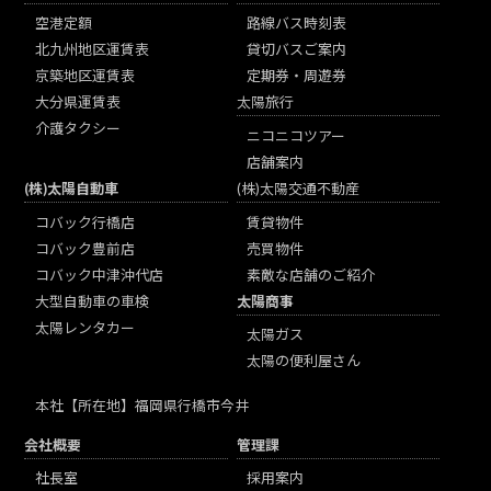
空港定額
路線バス時刻表
北九州地区運賃表
貸切バスご案内
京築地区運賃表
定期券・周遊券
大分県運賃表
太陽旅行
介護タクシー
ニコニコツアー
店舗案内
(株)太陽自動車
(株)太陽交通不動産
コバック行橋店
賃貸物件
コバック豊前店
売買物件
コバック中津沖代店
素敵な店舗のご紹介
大型自動車の車検
太陽商事
太陽レンタカー
太陽ガス
太陽の便利屋さん
本社
【所在地】福岡県行橋市今井
会社概要
管理課
社長室
採用案内