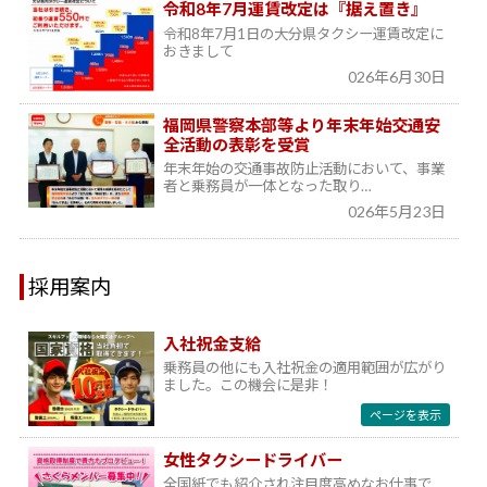
令和8年7月運賃改定は『据え置き』
令和8年7月1日の大分県タクシー運賃改定に
おきまして
026年6月30日
福岡県警察本部等より年末年始交通安
全活動の表彰を受賞
年末年始の交通事故防止活動において、事業
者と乗務員が一体となった取り…
026年5月23日
採用案内
入社祝金支給
乗務員の他にも入社祝金の適用範囲が広がり
ました。この機会に是非！
ページを表示
女性タクシードライバー
全国紙でも紹介され注目度高めなお仕事で