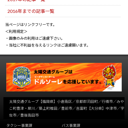
2016年までの記事一覧
当ページはリンクフリーです。
＜利用規定＞
・画像のみの利用はご遠慮下さい。
・当社に不利益を与えるリンクはご遠慮願います。
太陽交通グループ
【福岡県】小倉南区／京都郡苅田町／行橋市／みや
こ町豊津・犀川／築上町椎田／豊前市／吉富町【大分県】中津市／宇
佐市／豊後高田市
タクシー事業課
バス事業課