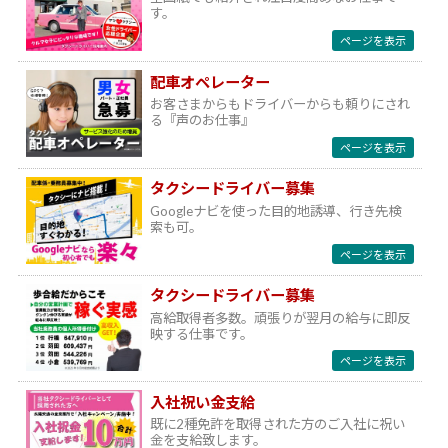
す。
ページを表示
配車オペレーター
お客さまからもドライバーからも頼りにされ
る『声のお仕事』
ページを表示
タクシードライバー募集
Googleナビを使った目的地誘導、行き先検
索も可。
ページを表示
タクシードライバー募集
高給取得者多数。頑張りが翌月の給与に即反
映する仕事です。
ページを表示
入社祝い金支給
既に2種免許を取得された方のご入社に祝い
金を支給致します。