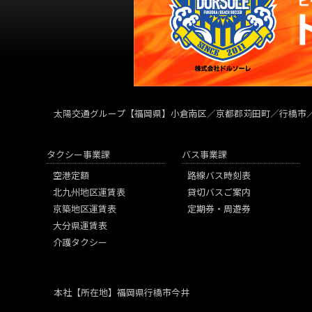
太陽交通グループ
【福岡県】小倉南区／京都郡苅田町／行橋市
タクシー事業課
バス事業課
空港定額
路線バス時刻表
北九州地区運賃表
貸切バスご案内
京築地区運賃表
定期券・周遊券
大分県運賃表
介護タクシー
本社
【所在地】福岡県行橋市今井