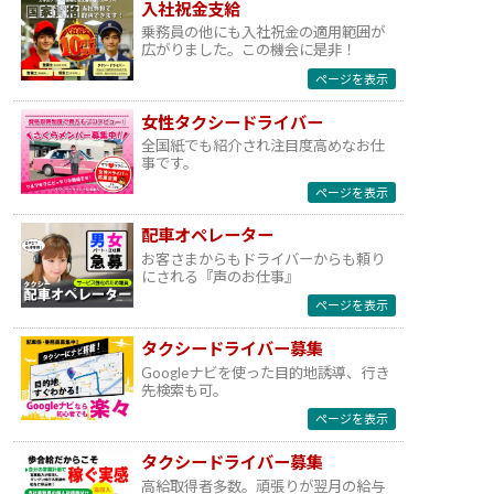
入社祝金支給
乗務員の他にも入社祝金の適用範囲が
広がりました。この機会に是非！
ページを表示
女性タクシードライバー
全国紙でも紹介され注目度高めなお仕
事です。
ページを表示
配車オペレーター
お客さまからもドライバーからも頼り
にされる『声のお仕事』
ページを表示
タクシードライバー募集
Googleナビを使った目的地誘導、行き
先検索も可。
ページを表示
タクシードライバー募集
高給取得者多数。頑張りが翌月の給与