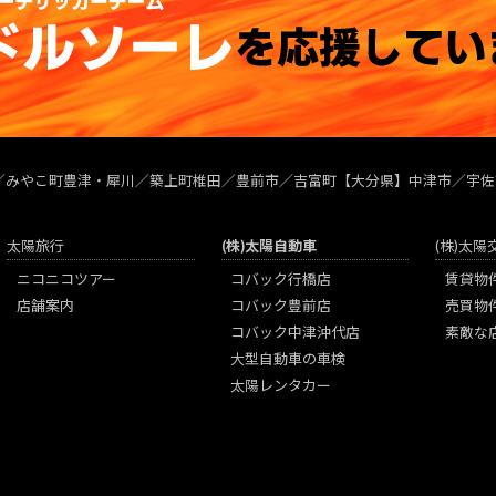
／みやこ町豊津・犀川／築上町椎田／豊前市／吉富町【大分県】中津市／宇佐
太陽旅行
(株)太陽自動車
(株)太
ニコニコツアー
コバック行橋店
賃貸物
店舗案内
コバック豊前店
売買物
コバック中津沖代店
素敵な
大型自動車の車検
太陽レンタカー