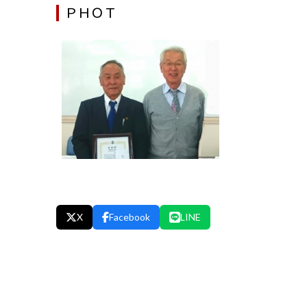
ＰＨＯＴ
X
Facebook
LINE