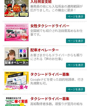
入社祝金支給
乗務員の他にも入社祝金の適用範囲が
広がりました。この機会に是非！
ページを表示
女性タクシードライバー
全国紙でも紹介され注目度高めなお仕
事です。
ページを表示
配車オペレーター
お客さまからもドライバーからも頼り
にされる『声のお仕事』
ページを表示
タクシードライバー募集
Googleナビを使った目的地誘導、行き
先検索も可。
ページを表示
タクシードライバー募集
高給取得者多数。頑張りが翌月の給与