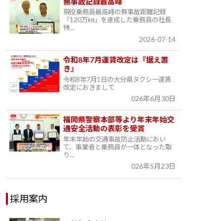
無事故記録最高峰
現役乗務員最高峰の無事故距離記録
「120万㎞」を達成した乗務員の社長
特…
2026-07-14
令和8年7月運賃改定は『据え置
き』
令和8年7月1日の大分県タクシー運賃
改定におきまして
026年6月30日
福岡県警察本部等より年末年始交
通安全活動の表彰を受賞
年末年始の交通事故防止活動におい
て、事業者と乗務員が一体となった取
り…
026年5月23日
採用案内