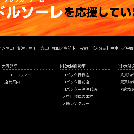
／みやこ町豊津・犀川／築上町椎田／豊前市／吉富町【大分県】中津市／宇佐
太陽旅行
(株)太陽自動車
(株)太
ニコニコツアー
コバック行橋店
賃貸物
店舗案内
コバック豊前店
売買物
コバック中津沖代店
素敵な
大型自動車の車検
太陽レンタカー