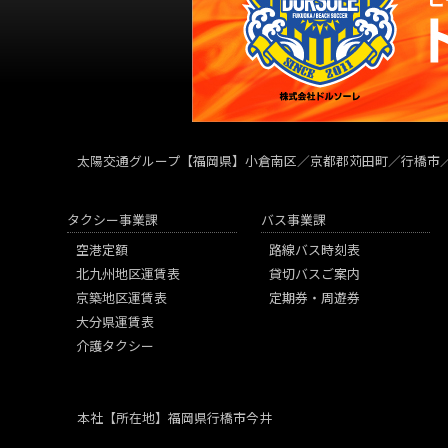
太陽交通グループ
【福岡県】小倉南区／京都郡苅田町／行橋市
タクシー事業課
バス事業課
空港定額
路線バス時刻表
北九州地区運賃表
貸切バスご案内
京築地区運賃表
定期券・周遊券
大分県運賃表
介護タクシー
本社
【所在地】福岡県行橋市今井