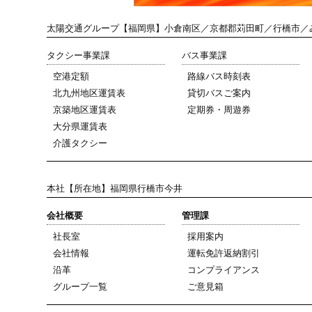
太陽交通グループ
【福岡県】小倉南区／京都郡苅田町／行橋市／
タクシー事業課
バス事業課
空港定額
路線バス時刻表
北九州地区運賃表
貸切バスご案内
京築地区運賃表
定期券・周遊券
大分県運賃表
介護タクシー
本社
【所在地】福岡県行橋市今井
会社概要
管理課
社長室
採用案内
会社情報
運転免許返納割引
沿革
コンプライアンス
グループ一覧
ご意見箱