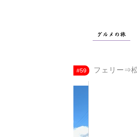
フェリー⇒松
#59