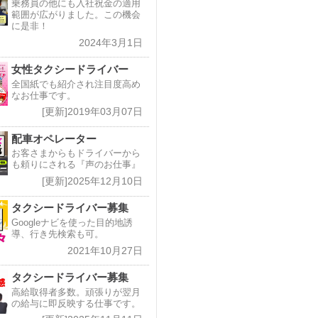
乗務員の他にも入社祝金の適用
範囲が広がりました。この機会
に是非！
2024年3月1日
女性タクシードライバー
全国紙でも紹介され注目度高め
なお仕事です。
[更新]2019年03月07日
配車オペレーター
お客さまからもドライバーから
も頼りにされる『声のお仕事』
[更新]2025年12月10日
タクシードライバー募集
Googleナビを使った目的地誘
導、行き先検索も可。
2021年10月27日
タクシードライバー募集
高給取得者多数。頑張りが翌月
の給与に即反映する仕事です。