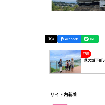
X
Facebook
LINE
#58
萩の城下町
サイト内新着