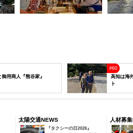
#60
と御用商人『熊谷家』
高知は海
ト
太陽交通NEWS
人材募集
『タクシーの日2026』