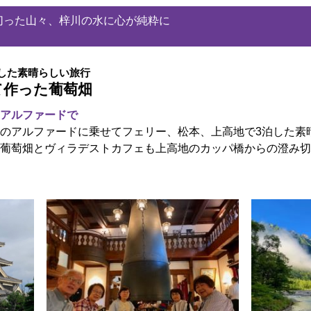
切った山々、梓川の水に心が純粋に
した素晴らしい旅行
て作った葡萄畑
アルファードで
のアルファードに乗せてフェリー、松本、上高地で3泊した素
葡萄畑とヴィラデストカフェも上高地のカッパ橋からの澄み切