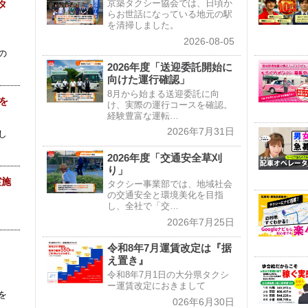
京築タクシー協会では、日頃か
タ
らお世話になっている地元の駅
を清掃しました。
2026-08-05
の
2026年度「送迎委託開始に
向けた運行確認」
8月から始まる送迎委託に向
を
け、実際の運行コースを確認。
経験豊富な運転…
2026年7月31日
し
2026年度「交通安全草刈
り」
実施
タクシー事業部では、地域社会
の交通安全と環境美化を目指
し、全社で「交…
2026年7月25日
令和8年7月運賃改定は『据
え置き』
令和8年7月1日の大分県タクシ
ー運賃改定におきまして
を
026年6月30日