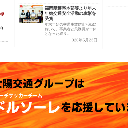
福岡県警察本部等より年末
年始交通安全活動の表彰を
の提
受賞
年末年始の交通事故防止活動に
約
おいて、事業者と乗務員が一体
となった取り…
026年5月23日