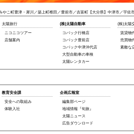
みやこ町豊津・犀川／築上町椎田／豊前市／吉富町【大分県】中津市／宇佐
太陽旅行
(株)太陽自動車
(株)太
ニコニコツアー
コバック行橋店
賃貸物
店舗案内
コバック豊前店
売買物
コバック中津沖代店
素敵な
大型自動車の車検
太陽レンタカー
教育安全課
企画広報室
安全への取組み
編集部ページ
体験入社
地域情報『旬旅』
太陽ニュース
広告ダウンロード