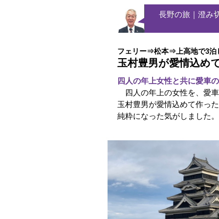
長野の旅｜
澄み
フェリー⇒松本⇒上高地で3泊
玉村豊男が愛情込め
四人の年上女性と共に愛車の
四人の年上の女性を、愛車
玉村豊男が愛情込めて作った
純粋になった気がしました。