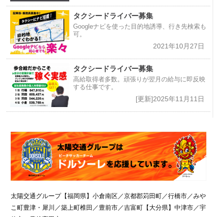
タクシードライバー募集
Googleナビを使った目的地誘導、行き先検索も
可。
2021年10月27日
タクシードライバー募集
高給取得者多数。頑張りが翌月の給与に即反映
する仕事です。
[更新]2025年11月11日
太陽交通グループ
【福岡県】小倉南区／京都郡苅田町／行橋市／みや
こ町豊津・犀川／築上町椎田／豊前市／吉富町【大分県】中津市／宇