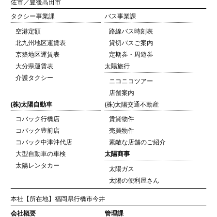
佐市／豊後高田市
タクシー事業課
バス事業課
空港定額
路線バス時刻表
北九州地区運賃表
貸切バスご案内
京築地区運賃表
定期券・周遊券
大分県運賃表
太陽旅行
介護タクシー
ニコニコツアー
店舗案内
(株)太陽自動車
(株)太陽交通不動産
コバック行橋店
賃貸物件
コバック豊前店
売買物件
コバック中津沖代店
素敵な店舗のご紹介
大型自動車の車検
太陽商事
太陽レンタカー
太陽ガス
太陽の便利屋さん
本社
【所在地】福岡県行橋市今井
会社概要
管理課