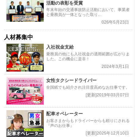
活動の表彰を受賞
年末年始の交通事故防止活動において、事業者
と乗務員が一体となった取り…
026年5月23日
人材募集中
入社祝金支給
乗務員の他にも入社祝金の適用範囲が広がりま
した。この機会に是非！
2024年3月1日
女性タクシードライバー
全国紙でも紹介され注目度高めなお仕事です。
[更新]2019年03月07日
配車オペレーター
お客さまからもドライバーからも頼りにされる
『声のお仕事』
[更新]2025年12月10日