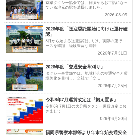
京築タクシー協会では、日頃からお世話になっ
ている地元の駅を清掃しました。
2026-08-05
2026年度「送迎委託開始に向けた運行確
認」
8月から始まる送迎委託に向け、実際の運行コ
ースを確認。経験豊富な運転…
2026年7月31日
2026年度「交通安全草刈り」
タクシー事業部では、地域社会の交通安全と環
境美化を目指し、全社で「交…
2026年7月25日
令和8年7月運賃改定は『据え置き』
令和8年7月1日の大分県タクシー運賃改定にお
きまして
026年6月30日
福岡県警察本部等より年末年始交通安全