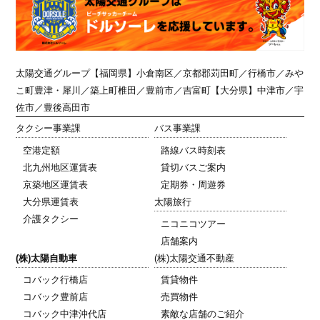
太陽交通グループ
【福岡県】小倉南区／京都郡苅田町／行橋市／みや
こ町豊津・犀川／築上町椎田／豊前市／吉富町【大分県】中津市／宇
佐市／豊後高田市
タクシー事業課
バス事業課
空港定額
路線バス時刻表
北九州地区運賃表
貸切バスご案内
京築地区運賃表
定期券・周遊券
大分県運賃表
太陽旅行
介護タクシー
ニコニコツアー
店舗案内
(株)太陽自動車
(株)太陽交通不動産
コバック行橋店
賃貸物件
コバック豊前店
売買物件
コバック中津沖代店
素敵な店舗のご紹介