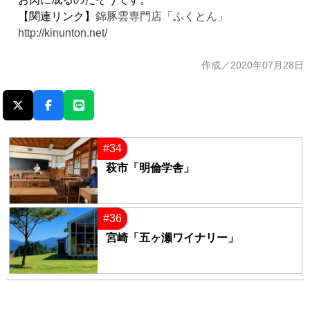
【関連リンク】
錦豚雲専門店「ふくとん」
http://kinunton.net/
作成／2020年07月28日
#34
萩市「明倫学舎」
#36
宮崎「五ヶ瀬ワイナリー」