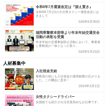
令和8年7月運賃改定は『据え置き』
令和8年7月1日の大分県タクシー運賃改定にお
きまして
026年6月30日
福岡県警察本部等より年末年始交通安全
活動の表彰を受賞
年末年始の交通事故防止活動において、事業者
と乗務員が一体となった取り…
026年5月23日
人材募集中
入社祝金支給
乗務員の他にも入社祝金の適用範囲が広がりま
した。この機会に是非！
2024年3月1日
女性タクシードライバー
全国紙でも紹介され注目度高めなお仕事です。