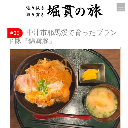
中津市耶馬溪で育ったブラン
#35
ド豚『錦雲豚』