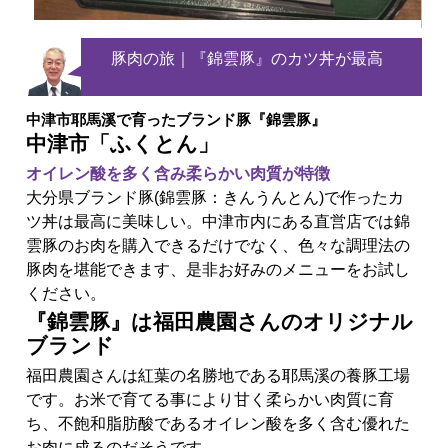
豚肉の旅｜
『錦雲豚』のカツ丼が最高
中津市耶馬溪で育ったブランド豚『錦雲豚』
中津市「ふくとん」
オイレン酸を多く含み柔らかい肉質が特徴
大分県ブランド豚(錦雲豚：きんうんとん)で作ったカ
ツ丼は最高に美味しい。中津市内にある直営店では錦
雲豚のお肉を購入できるだけでなく、色々な調理法の
豚肉を堪能できます、是非お好みのメニューをお試し
ください。
『錦雲豚』は福田農園さんのオリジナル
ブランド
福田農園さんは紅葉の名勝地である耶馬溪の養豚工場
です。お米で育てる事により甘く柔らかい肉質に育
ち、不飽和脂肪酸であるオイレン酸を多く含む優れた
お肉に成るのだそうです。