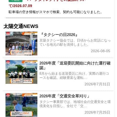
て/2026.07.09
駐車場の空き情報がスマホで検索、契約も可能になりました。
太陽交通NEWS
『タクシーの日2026』
京築タクシー協会では、日頃からお世話になっ
ている地元の駅を清掃しました。
2026-08-05
2026年度「送迎委託開始に向けた運行確
認」
8月から始まる送迎委託に向け、実際の運行コ
ースを確認。経験豊富な運転…
2026年7月31日
2026年度「交通安全草刈り」
タクシー事業部では、地域社会の交通安全と環
境美化を目指し、全社で「交…
2026年7月25日