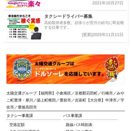
2021年10月27日
タクシードライバー募集
高給取得者多数。頑張りが翌月の給与に即反映
する仕事です。
[更新]2025年11月11日
太陽交通グループ
【福岡県】小倉南区／京都郡苅田町／行橋市／みや
こ町豊津・犀川／築上町椎田／豊前市／吉富町【大分県】中津市／宇
佐市／豊後高田市
タクシー事業課
バス事業課
空港定額
路線バス時刻表