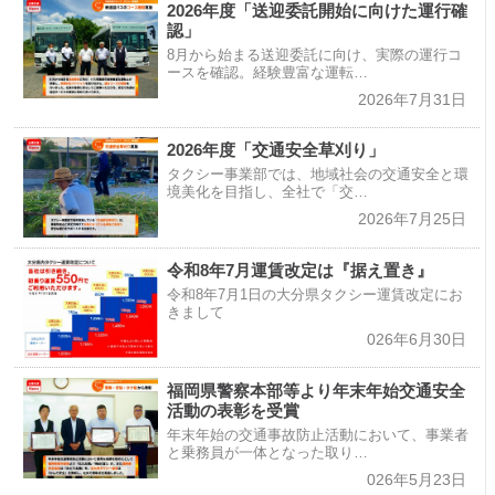
2026年度「送迎委託開始に向けた運行確
認」
8月から始まる送迎委託に向け、実際の運行コ
ースを確認。経験豊富な運転…
2026年7月31日
2026年度「交通安全草刈り」
タクシー事業部では、地域社会の交通安全と環
境美化を目指し、全社で「交…
2026年7月25日
令和8年7月運賃改定は『据え置き』
令和8年7月1日の大分県タクシー運賃改定にお
きまして
026年6月30日
福岡県警察本部等より年末年始交通安全
活動の表彰を受賞
年末年始の交通事故防止活動において、事業者
と乗務員が一体となった取り…
026年5月23日