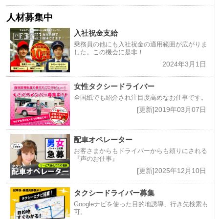
人材募集中
入社祝金支給
乗務員の他にも入社祝金の適用範囲が広がりま
した。この機会に是非！
2024年3月1日
女性タクシードライバー
全国紙でも紹介され注目度高めなお仕事です。
[更新]2019年03月07日
配車オペレーター
お客さまからもドライバーからも頼りにされる
『声のお仕事』
[更新]2025年12月10日
タクシードライバー募集
Googleナビを使った目的地誘導、行き先検索も
可。