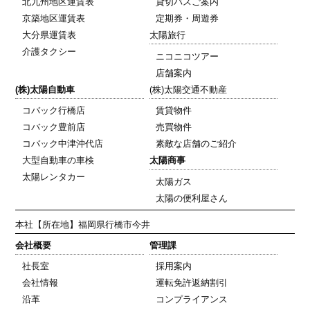
北九州地区運賃表
貸切バスご案内
京築地区運賃表
定期券・周遊券
大分県運賃表
太陽旅行
介護タクシー
ニコニコツアー
店舗案内
(株)太陽自動車
(株)太陽交通不動産
コバック行橋店
賃貸物件
コバック豊前店
売買物件
コバック中津沖代店
素敵な店舗のご紹介
大型自動車の車検
太陽商事
太陽レンタカー
太陽ガス
太陽の便利屋さん
本社
【所在地】福岡県行橋市今井
会社概要
管理課
社長室
採用案内
会社情報
運転免許返納割引
沿革
コンプライアンス