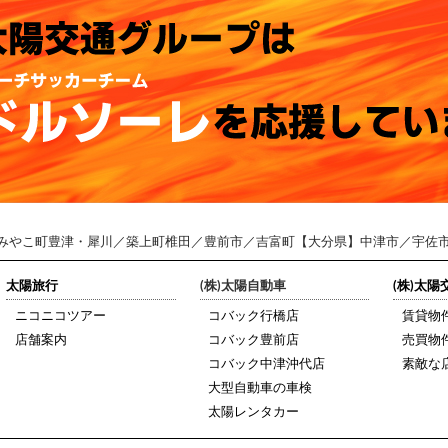
みやこ町豊津・犀川／築上町椎田／豊前市／吉富町【大分県】中津市／宇佐
太陽旅行
(株)太陽自動車
(株)太
ニコニコツアー
コバック行橋店
賃貸物
店舗案内
コバック豊前店
売買物
コバック中津沖代店
素敵な
大型自動車の車検
太陽レンタカー