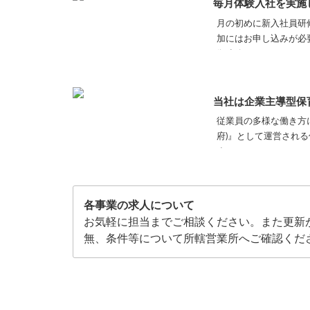
毎月体験入社を実施
月の初めに新入社員研
加にはお申し込みが必
御連絡ください。
当社は企業主導型保
従業員の多様な働き方
府)』として運営され
す。
●学校法人戸早学園『
各事業の求人について
お気軽に担当までご相談ください。また更新
無、条件等について所轄営業所へご確認くだ