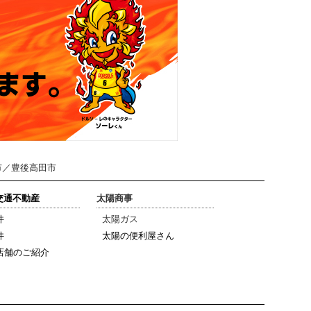
市／豊後高田市
陽交通不動産
太陽商事
件
太陽ガス
件
太陽の便利屋さん
店舗のご紹介