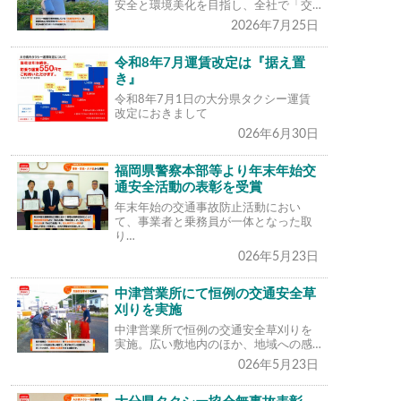
安全と環境美化を目指し、全社で「交…
2026年7月25日
令和8年7月運賃改定は『据え置
き』
令和8年7月1日の大分県タクシー運賃
改定におきまして
026年6月30日
福岡県警察本部等より年末年始交
通安全活動の表彰を受賞
年末年始の交通事故防止活動におい
て、事業者と乗務員が一体となった取
り…
026年5月23日
中津営業所にて恒例の交通安全草
刈りを実施
中津営業所で恒例の交通安全草刈りを
実施。広い敷地内のほか、地域への感…
026年5月23日