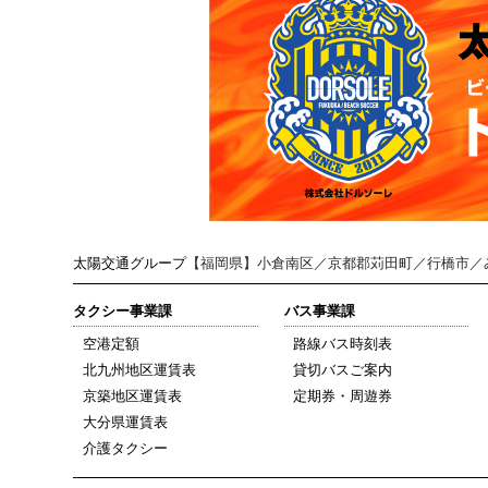
太陽交通グループ
【福岡県】小倉南区／京都郡苅田町／行橋市／
タクシー事業課
バス事業課
空港定額
路線バス時刻表
北九州地区運賃表
貸切バスご案内
京築地区運賃表
定期券・周遊券
大分県運賃表
介護タクシー