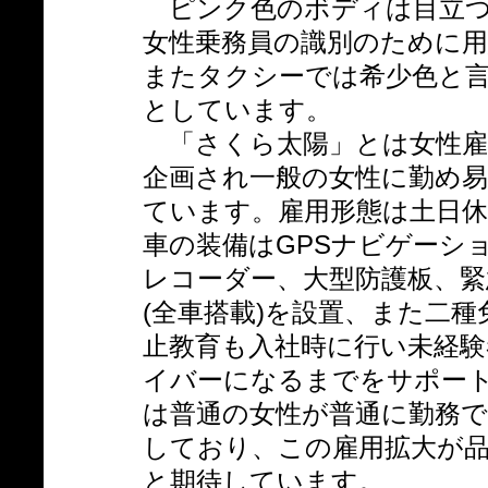
ピンク色のボディは目立つ
女性乗務員の識別のために
またタクシーでは希少色と
としています。
「さくら太陽」とは女性雇
企画され一般の女性に勤め
ています。雇用形態は土日休
車の装備はGPSナビゲーシ
レコーダー、大型防護板、緊
(全車搭載)を設置、また二
止教育も入社時に行い未経
イバーになるまでをサポー
は普通の女性が普通に勤務
しており、この雇用拡大が
と期待しています。