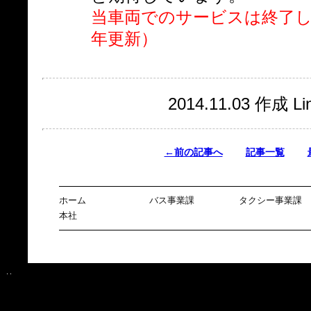
当車両でのサービスは終了しま
年更新）
2014.11.03 作成 Lin
←前の記事へ
記事一覧
ホーム
バス事業課
タクシー事業課
本社
Warning
: readfile(http://www.taiyo-koutu.co.jp/news/common/bin/copy_
/usr/home/mw2pb7oanz/www/htdocs/news/2014/1104/index.html
o